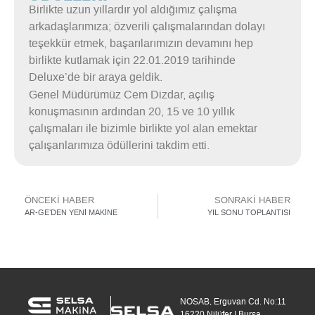
Birlikte uzun yıllardır yol aldığımız çalışma
arkadaşlarımıza; özverili çalışmalarından dolayı
teşekkür etmek, başarılarımızın devamını hep
birlikte kutlamak için 22.01.2019 tarihinde
Deluxe’de bir araya geldik.
Genel Müdürümüz Cem Dizdar, açılış
konuşmasının ardından 20, 15 ve 10 yıllık
çalışmaları ile bizimle birlikte yol alan emektar
çalışanlarımıza ödüllerini takdim etti.
ÖNCEKI HABER
SONRAKI HABER
AR-GE’DEN YENİ MAKİNE
YIL SONU TOPLANTISI
NOSAB, Erguvan Cd. No:11
16220 Nilüfer | Bursa