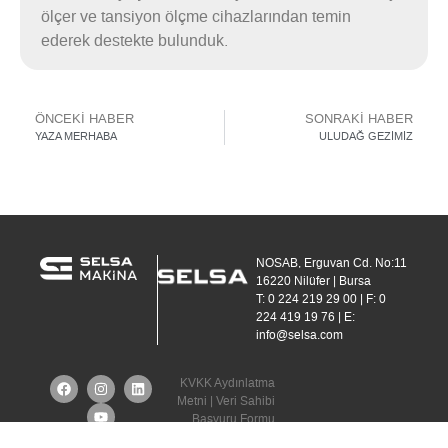
ölçer ve tansiyon ölçme cihazlarından temin
ederek destekte bulunduk.
ÖNCEKI HABER
SONRAKI HABER
YAZA MERHABA
ULUDAĞ GEZİMİZ
NOSAB, Erguvan Cd. No:11
16220 Nilüfer | Bursa
T: 0 224 219 29 00 | F: 0
224 419 19 76 | E:
info@selsa.com
KVKK Aydınlatma
Metni |
Veri Sahibi
Başvuru Formu
|
Kişisel Verilerin
Copyright © 2020.